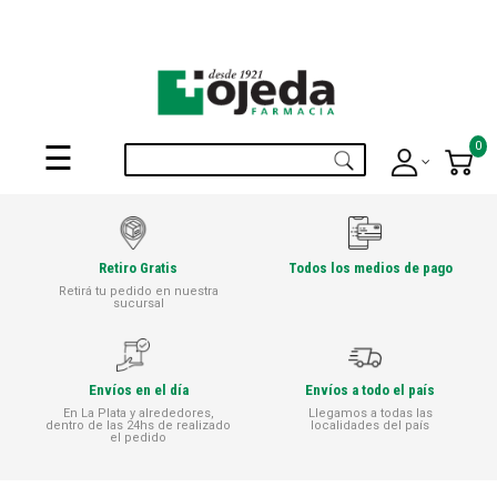
¡Suscribite a nuestro newsletter y disfrutá de beneficios en el
Mes de
tu Cumpleaños
!
Navegación
0
☰
de
palanca
Retiro Gratis
Todos los medios de pago
Retirá tu pedido en nuestra
sucursal
Envíos en el día
Envíos a todo el país
En La Plata y alrededores,
Llegamos a todas las
dentro de las 24hs de realizado
localidades del país
el pedido