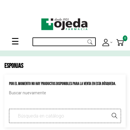
¡Suscribite a nuestro newsletter y disfrutá de beneficios en el
Mes de
tu Cumpleaños
!
Navegación
0
☰
de
palanca
ESPONJAS
Por el momento no hay productos disponibles para la venta en esta búsqueda.
Buscar nuevamente