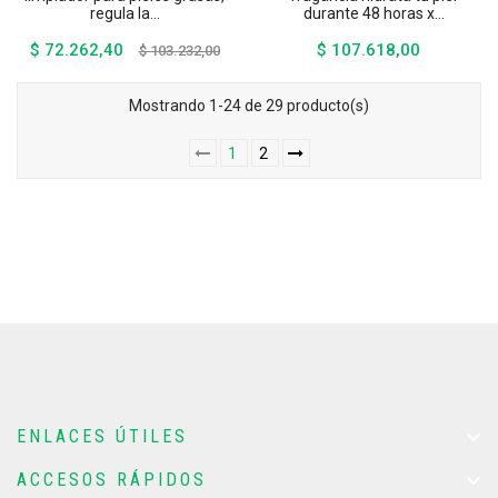
regula la...
durante 48 horas x...
$ 72.262,40
$ 107.618,00
Precio
Precio
Precio
$ 103.232,00
base
Mostrando 1-24 de 29 producto(s)
1
2

ENLACES ÚTILES

ACCESOS RÁPIDOS