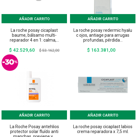
AÑADIR CARRITO
AÑADIR CARRITO
La roche posay cicaplast
La roche posay redermic hyalu
baume, bálsamo multi-
c ojos, antiage para arrugas
reparador 4 en 1: calma,...
profundas, pérdida...
$ 42.529,60
$ 163.381,00
Precio
Precio
Precio
$ 53.162,00
base
AÑADIR CARRITO
AÑADIR CARRITO
La Roche Posay antehlios
La roche posay cicaplast labios
protector solar fluído anti
crema reparadora x 7,5 ml.
manchas, previene y...