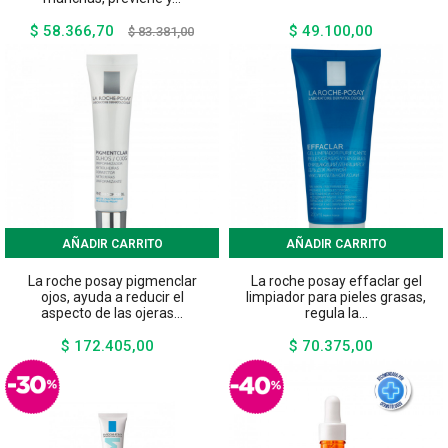
$ 58.366,70
$ 49.100,00
Precio
Precio
Precio
$ 83.381,00
base
AÑADIR CARRITO
AÑADIR CARRITO
La roche posay pigmenclar
La roche posay effaclar gel
ojos, ayuda a reducir el
limpiador para pieles grasas,
aspecto de las ojeras...
regula la...
$ 172.405,00
$ 70.375,00
Precio
Precio