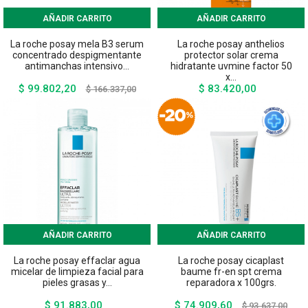
AÑADIR CARRITO
AÑADIR CARRITO
La roche posay mela B3 serum
La roche posay anthelios
concentrado despigmentante
protector solar crema
antimanchas intensivo...
hidratante uvmine factor 50
x...
$ 99.802,20
$ 83.420,00
Precio
Precio
Precio
$ 166.337,00
base
AÑADIR CARRITO
AÑADIR CARRITO
La roche posay effaclar agua
La roche posay cicaplast
micelar de limpieza facial para
baume fr-en spt crema
pieles grasas y...
reparadora x 100grs.
$ 91.883,00
$ 74.909,60
Precio
Precio
Preci
$ 93.637,00