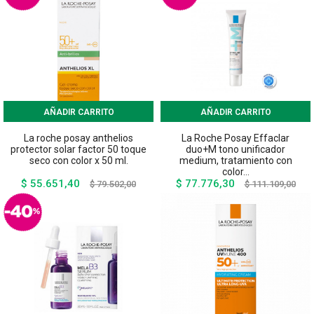
AÑADIR CARRITO
AÑADIR CARRITO
La roche posay anthelios
La Roche Posay Effaclar
protector solar factor 50 toque
duo+M tono unificador
seco con color x 50 ml.
medium, tratamiento con
color...
$ 55.651,40
$ 77.776,30
Precio
Precio
Precio
Prec
$ 79.502,00
$ 111.109,00
base
base