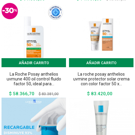
base
AÑADIR CARRITO
AÑADIR CARRITO
La Roche Posay anthelios
La roche posay anthelios
uvmune 400 oil control fluido
uvmine protector solar crema
factor 50, ideal para...
con color factor 50 x...
$ 58.366,70
$ 83.420,00
Precio
Precio
Precio
$ 83.381,00
base