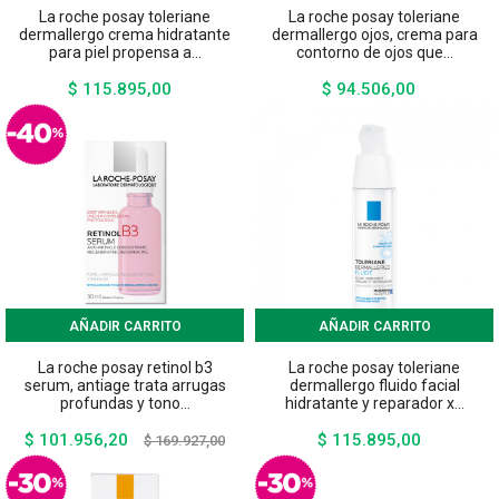
La roche posay toleriane
La roche posay toleriane
dermallergo crema hidratante
dermallergo ojos, crema para
para piel propensa a...
contorno de ojos que...
$ 115.895,00
$ 94.506,00
Precio
Precio
AÑADIR CARRITO
AÑADIR CARRITO
La roche posay retinol b3
La roche posay toleriane
serum, antiage trata arrugas
dermallergo fluido facial
profundas y tono...
hidratante y reparador x...
$ 101.956,20
$ 115.895,00
Precio
Precio
Precio
$ 169.927,00
base