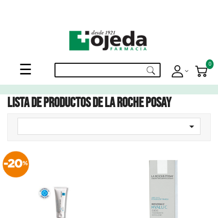
¡Suscribite a nuestro newsletter y disfrutá de beneficios en el
Mes de
tu Cumpleaños
!
Navegación
0
☰
de
palanca
Lista de productos de La Roche Posay
