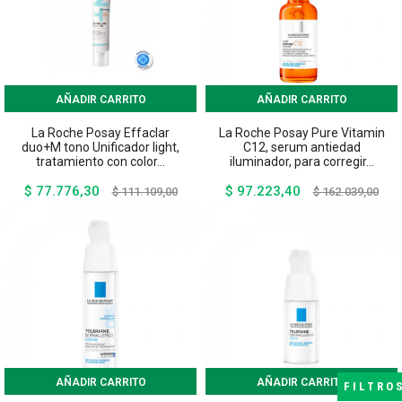
AÑADIR CARRITO
AÑADIR CARRITO
La Roche Posay Effaclar
La Roche Posay Pure Vitamin
duo+M tono Unificador light,
C12, serum antiedad
tratamiento con color...
iluminador, para corregir...
$ 77.776,30
$ 97.223,40
Precio
Precio
Precio
Prec
$ 111.109,00
$ 162.039,00
base
base
AÑADIR CARRITO
AÑADIR CARRITO
FILTRO