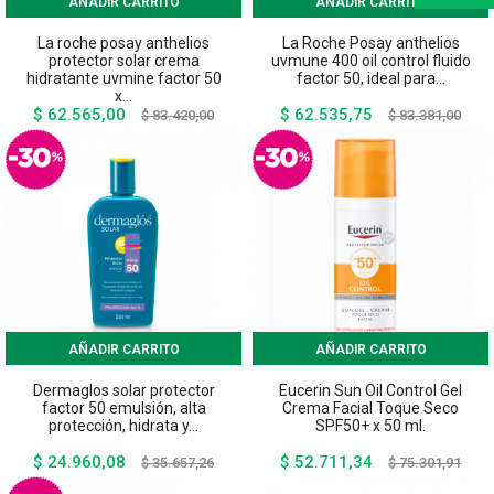
AÑADIR CARRITO
AÑADIR CARRITO
La roche posay anthelios
La Roche Posay anthelios
protector solar crema
uvmune 400 oil control fluido
hidratante uvmine factor 50
factor 50, ideal para...
x...
$ 62.565,00
$ 62.535,75
Precio
Precio
Precio
Preci
$ 83.420,00
$ 83.381,00
base
base
AÑADIR CARRITO
AÑADIR CARRITO
Dermaglos solar protector
Eucerin Sun Oil Control Gel
factor 50 emulsión, alta
Crema Facial Toque Seco
protección, hidrata y...
SPF50+ x 50 ml.
$ 24.960,08
$ 52.711,34
Precio
Precio
Precio
Preci
$ 35.657,26
$ 75.301,91
base
base