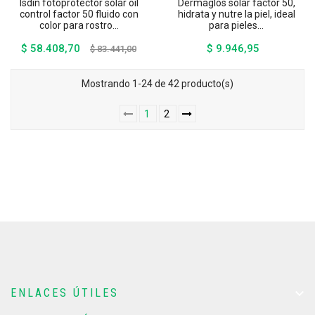
Isdin fotoprotector solar oil
Dermaglos solar factor 50,
control factor 50 fluido con
hidrata y nutre la piel, ideal
color para rostro...
para pieles...
$ 58.408,70
$ 9.946,95
Precio
Precio
Precio
$ 83.441,00
base
Mostrando 1-24 de 42 producto(s)
1
2

ENLACES ÚTILES