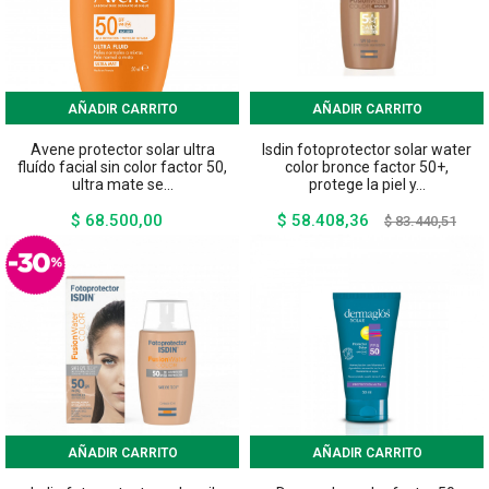
AÑADIR CARRITO
AÑADIR CARRITO
Avene protector solar ultra
Isdin fotoprotector solar water
fluído facial sin color factor 50,
color bronce factor 50+,
ultra mate se...
protege la piel y...
$ 68.500,00
$ 58.408,36
Precio
Precio
Preci
$ 83.440,51
base
AÑADIR CARRITO
AÑADIR CARRITO