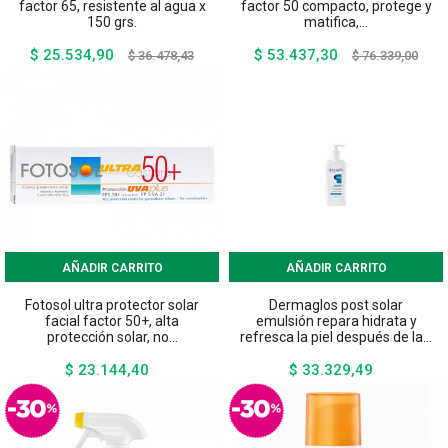
factor 65, resistente al agua x
factor 50 compacto, protege y
150 grs.
matifica,...
$ 25.534,90
$ 53.437,30
Precio
Precio
Precio
Preci
$ 36.478,43
$ 76.339,00
base
base
AÑADIR CARRITO
AÑADIR CARRITO
Fotosol ultra protector solar
Dermaglos post solar
facial factor 50+, alta
emulsión repara hidrata y
protección solar, no...
refresca la piel después de la...
$ 23.144,40
$ 33.329,49
Precio
Precio