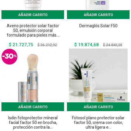
AÑADIR CARRITO
AÑADIR CARRITO
Aveno protector solar factor
Dermaglós Solar F50
50, emulsión corporal
formulado para pieles más...
$ 21.727,75
$ 19.874,68
Precio
Precio
Precio
Preci
$ 36.212,92
$ 24.843,35
base
base
AÑADIR CARRITO
AÑADIR CARRITO
Isdin fotoprotector mineral
Fotosol plano protector solar
facial factor 50 en brocha,
factor 50, crema con color,
protección contra la...
ultra ligera e...