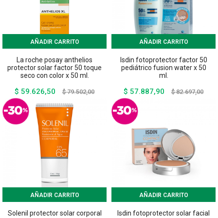
AÑADIR CARRITO
AÑADIR CARRITO
La roche posay anthelios
Isdin fotoprotector factor 50
protector solar factor 50 toque
pediátrico fusion water x 50
seco con color x 50 ml.
ml.
$ 59.626,50
$ 57.887,90
Precio
Precio
Precio
Preci
$ 79.502,00
$ 82.697,00
base
base
AÑADIR CARRITO
AÑADIR CARRITO
Solenil protector solar corporal
Isdin fotoprotector solar facial