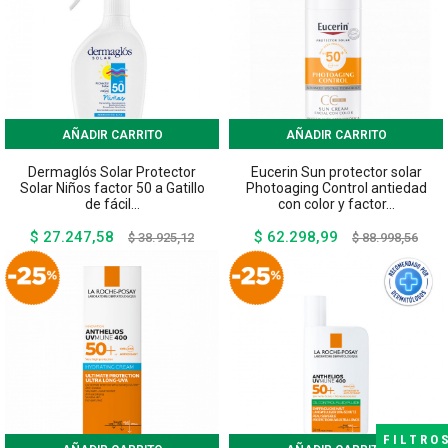
AÑADIR CARRITO
AÑADIR CARRITO
Dermaglós Solar Protector
Eucerin Sun protector solar
Solar Niños factor 50 a Gatillo
Photoaging Control antiedad
de fácil...
con color y factor...
$ 27.247,58
$ 62.298,99
Precio
Precio
Precio
Preci
$ 38.925,12
$ 88.998,56
base
base
FILTRO