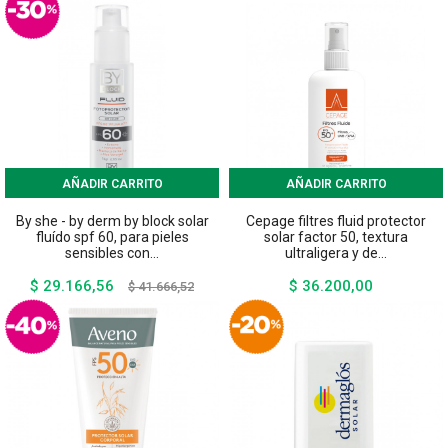
AÑADIR CARRITO
AÑADIR CARRITO
By she - by derm by block solar
Cepage filtres fluid protector
fluído spf 60, para pieles
solar factor 50, textura
sensibles con...
ultraligera y de...
$ 29.166,56
$ 36.200,00
Precio
Precio
Precio
$ 41.666,52
base