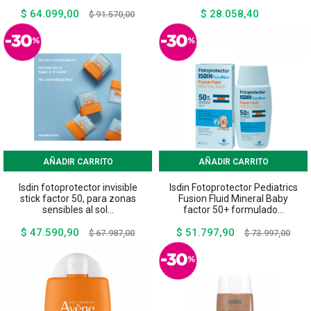
$ 64.099,00
$ 28.058,40
Precio
Precio
Precio
$ 91.570,00
base
AÑADIR CARRITO
AÑADIR CARRITO
Isdin fotoprotector invisible
Isdin Fotoprotector Pediatrics
stick factor 50, para zonas
Fusion Fluid Mineral Baby
sensibles al sol...
factor 50+ formulado...
$ 47.590,90
$ 51.797,90
Precio
Precio
Precio
Preci
$ 67.987,00
$ 73.997,00
base
base