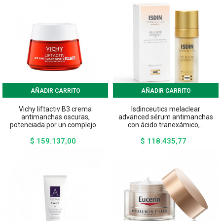
AÑADIR CARRITO
AÑADIR CARRITO
Vichy liftactiv B3 crema
Isdinceutics melaclear
antimanchas oscuras,
advanced sérum antimanchas
potenciada por un complejo...
con ácido tranexámico,...
$ 159.137,00
$ 118.435,77
Precio
Precio