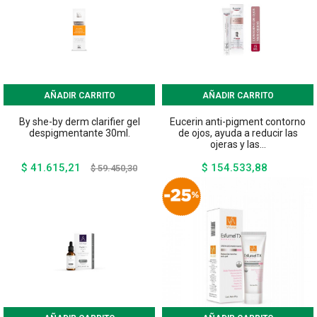
AÑADIR CARRITO
AÑADIR CARRITO
By she-by derm clarifier gel
Eucerin anti-pigment contorno
despigmentante 30ml.
de ojos, ayuda a reducir las
ojeras y las...
$ 41.615,21
$ 154.533,88
Precio
Precio
Precio
$ 59.450,30
base