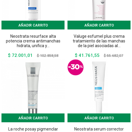
AÑADIR CARRITO
AÑADIR CARRITO
Neostrata resurface alta
Valuge esfumel plus crema
potencia crema antimanchas
tratamiento de las manchas
hidrata, unifica y...
de la piel asociadas al...
$ 72.001,01
$ 41.761,55
Precio
Precio
Precio
Preci
$ 102.858,58
$ 55.682,07
base
base
AÑADIR CARRITO
AÑADIR CARRITO
La roche posay pigmenclar
Neostrata serum corrector