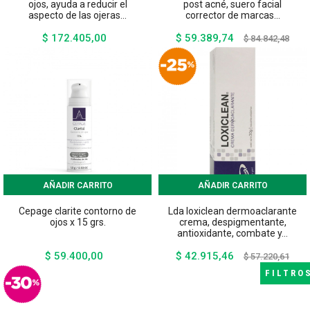
ojos, ayuda a reducir el
post acné, suero facial
aspecto de las ojeras...
corrector de marcas...
$ 172.405,00
$ 59.389,74
Precio
Precio
Preci
$ 84.842,48
base
AÑADIR CARRITO
AÑADIR CARRITO
Cepage clarite contorno de
Lda loxiclean dermoaclarante
ojos x 15 grs.
crema, despigmentante,
antioxidante, combate y...
$ 59.400,00
$ 42.915,46
Precio
Precio
Preci
$ 57.220,61
base
FILTRO