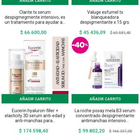
AÑADIR CARRITO
AÑADIR CARRITO
Clarite tx serum
Valuge esfumel tx
despigmegmente intensivo, es
blanqueadora
un tratamiento para ayudar a...
despigmentante x 15 grs.
$ 66.600,00
$ 45.436,09
Precio
Precio
Preci
$ 60.581,45
base
AÑADIR CARRITO
AÑADIR CARRITO
Eucerin hyaluron-filler +
La roche posay mela B3 serum
elasticity 3D serum anti-edad y
concentrado despigmentante
anti-manchas para...
antimanchas intensivo...
$ 174.598,40
$ 99.802,20
Precio
Precio
Prec
$ 166.337,00
base