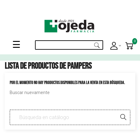
¡Suscribite a nuestro newsletter y disfrutá de beneficios en el
Mes de
tu Cumpleaños
!
Navegación
0
☰
de
palanca
Lista de productos de Pampers
Por el momento no hay productos disponibles para la venta en esta búsqueda.
Buscar nuevamente