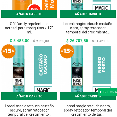
AÑADIR CARRITO
AÑADIR CARRITO
Off family repelente en
Loreal magic retouch castaño
aerosol para mosquitos x 170
claro, spray retocador
ml.
temporal del crecimiento...
$ 8.483,00
$ 26.707,85
Precio
Precio
Precio
Preci
$ 9.980,00
$ 31.421,00
base
base
FILTRO
AÑADIR CARRITO
AÑADIR CARRITO
Loreal magic retouch castaño
Loreal magic retouch negro,
oscuro, spray retocador
spray retocador temporal del
temporal del crecimiento...
crecimiento de tus...