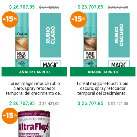
$ 26.707,85
$ 26.707,85
Precio
Precio
Precio
Preci
$ 31.421,00
$ 31.421,00
base
base
AÑADIR CARRITO
AÑADIR CARRITO
Loreal magic retouch rubio
Loreal magic retouch rubio
claro, spray retocador
oscuro, spray retocador
temporal del crecimiento de...
temporal del crecimiento...
$ 26.707,85
$ 26.707,85
Precio
Precio
Precio
Preci
$ 31.421,00
$ 31.421,00
base
base