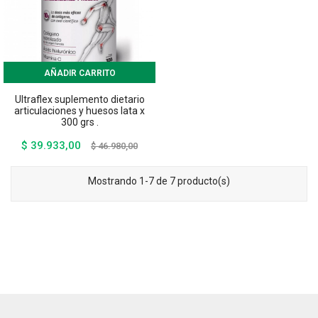
AÑADIR CARRITO
Ultraflex suplemento dietario
articulaciones y huesos lata x
300 grs .
$ 39.933,00
Precio
Precio
$ 46.980,00
base
Mostrando 1-7 de 7 producto(s)