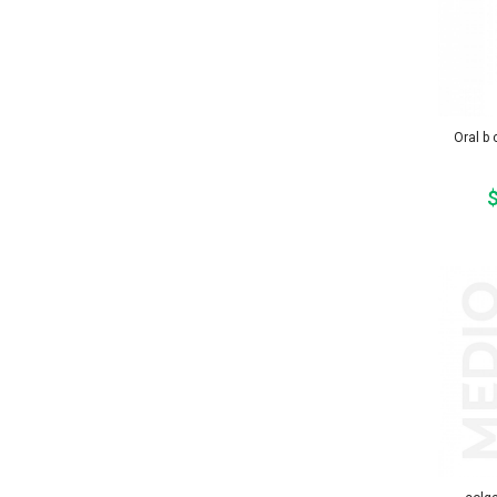
Oral b 
$