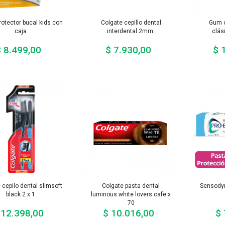
rotector bucal kids con
Colgate cepillo dental
Gum c
caja
interdental 2mm.
clás
 8.499,00
$ 7.930,00
$ 
Precio
Precio
 cepilo dental slimsoft
Colgate pasta dental
Sensodyn
black 2 x 1
luminous white lovers cafe x
70
 12.398,00
$ 10.016,00
$ 
Precio
Precio