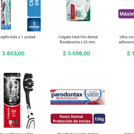
cepillo kids x 1 unidad.
Colgate total hilo dental
Ultra co
fluor&menta x 25 mts.
adhesivo
 5.803,00
$ 5.098,00
$ 
Precio
Precio