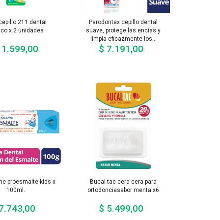
epillo 211 dental
Parodontax cepillo dental
ico x 2 unidades
suave, protege las encías y
limpia eficazmente los...
11.599,00
$ 7.191,00
Precio
Precio
e proesmalte kids x
Bucal tac cera cera para
100ml.
ortodonciasabor menta x6
7.743,00
$ 5.499,00
Precio
Precio