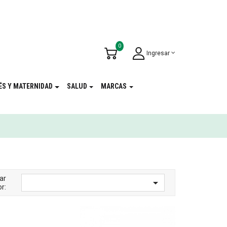
u Cumpleaños
!
0
Ingresar
ÉS Y MATERNIDAD
SALUD
MARCAS
ar

r: