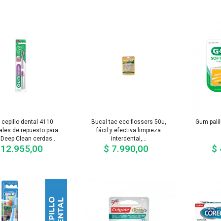
cepillo dental 4110
Bucal tac eco flossers 50u,
Gum palil
les de repuesto para
fácil y efectiva limpieza
 Deep Clean cerdas...
interdental,...
 12.955,00
$ 7.990,00
$ 
Precio
Precio