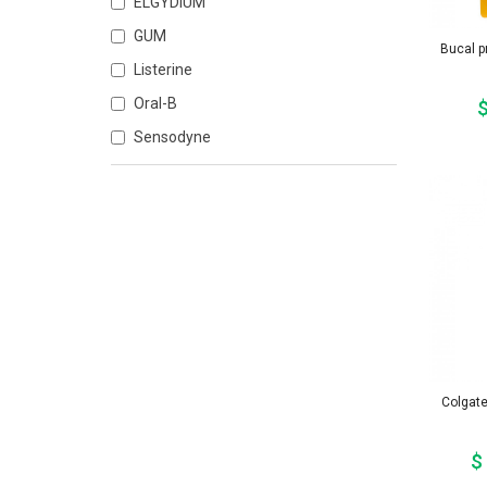
ELGYDIUM
GUM
Bucal p
Listerine
Oral-B
$
Sensodyne
Colgate
$