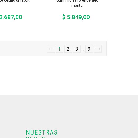
e cepillo dr rabbit
Gum hilo 1916 encerado
menta.
2.687,00
$ 5.849,00
Precio
Precio
1
2
3
…
9
NUESTRAS