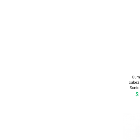
Gum 
cabeza
Sonic
$