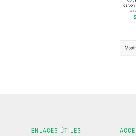
colga
carbon 
a r
$
Mostr
ENLACES ÚTILES
ACCE