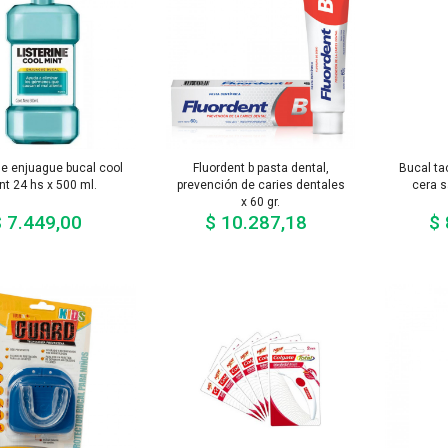
ne enjuague bucal cool
Fluordent b pasta dental,
Bucal tac
nt 24 hs x 500 ml.
prevención de caries dentales
cera 
x 60 gr.
 7.449,00
$ 10.287,18
$ 
Precio
Precio