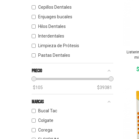
Cepillos Dentales
Enjuages bucales
Hilos Dentales
Interdentales
Limpieza de Prótesis
Listeri
Pastas Dentales
mi
$
Precio
$
105
$
39381
Marcas
Bucal Tac
Colgate
Corega