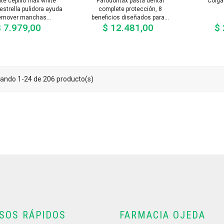
te cepillo max white
Parodontax pasta dental
Colgat
estrella pulidora ayuda
complete protección, 8
emover manchas...
beneficios diseñados para...
 7.979,00
$ 12.481,00
$ 
Precio
Precio
ando 1-24 de 206 producto(s)
SOS RÁPIDOS
FARMACIA OJEDA