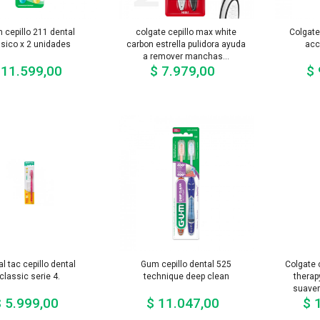
 cepillo 211 dental
colgate cepillo max white
Colgate 
ásico x 2 unidades
carbon estrella pulidora ayuda
acc
a remover manchas...
 11.599,00
$ 7.979,00
$ 
Precio
Precio
l tac cepillo dental
Gum cepillo dental 525
Colgate 
classic serie 4.
technique deep clean
therap
suavem
 5.999,00
$ 11.047,00
$ 
Precio
Precio