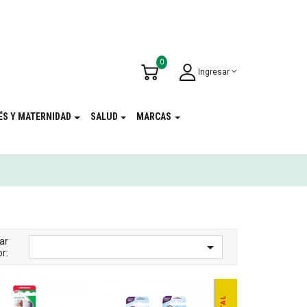
u Cumpleaños
!
0
Ingresar
ÉS Y MATERNIDAD
SALUD
MARCAS
ar

r: