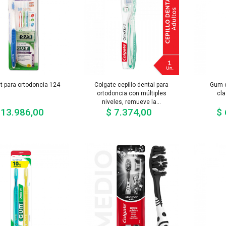
t para ortodoncia 124
Colgate cepillo dental para
Gum c
ortodoncia con múltiples
cl
niveles, remueve la...
 13.986,00
$ 7.374,00
$ 
Precio
Precio