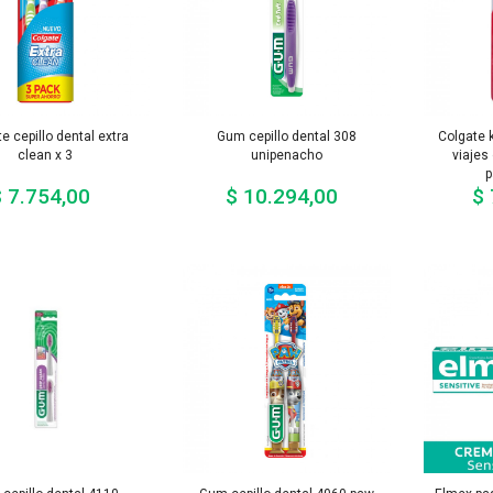
e cepillo dental extra
Gum cepillo dental 308
Colgate k
clean x 3
unipenacho
viajes 
p
 7.754,00
$ 10.294,00
$ 
Precio
Precio