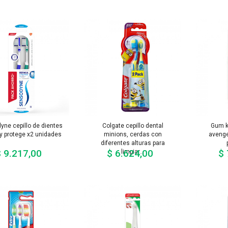
yne cepillo de dientes
Colgate cepillo dental
Gum ki
 y protege x2 unidades
minions, cerdas con
avenge
diferentes alturas para
 9.217,00
$ 6.624,00
$ 
limpiar...
Precio
Precio