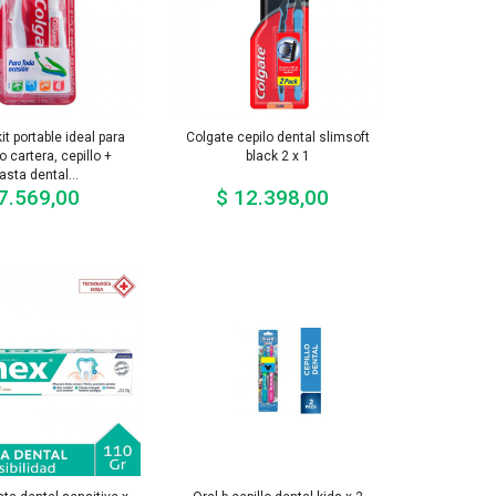
it portable ideal para
Colgate cepilo dental slimsoft
o cartera, cepillo +
black 2 x 1
asta dental...
7.569,00
$ 12.398,00
Precio
Precio