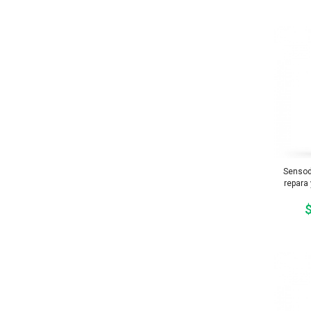
Sensod
repara
$