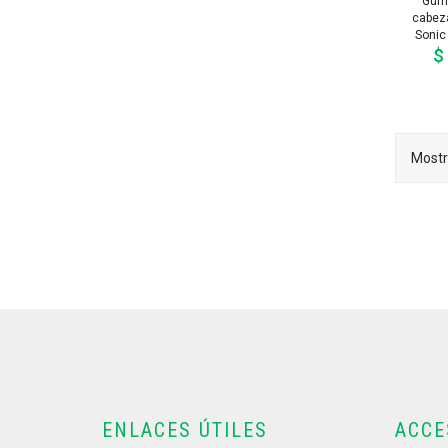
Gum 
cabeza
Sonic
$
Mostr
ENLACES ÚTILES
ACCE