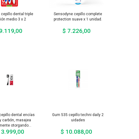
cepillo dental triple
Sensodyne cepillo complete
ión medio 3 x 2
protection suave x 1 unidad.
9.119,00
$ 7.226,00
Precio
Precio
cepillo dental encías
Gum 535 cepillo techni daily 2
y carbón, masajea
uidades
ente otorgando...
13.999,00
$ 10.088,00
Precio
Precio