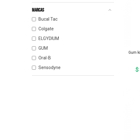
Marcas
Bucal Tac
Colgate
ELGYDIUM
GUM
Gum ki
Oral-B
Sensodyne
$