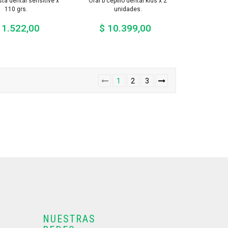
ta dental sensitive x
Oral b cepillo dental kids x 2
110 grs.
unidades.
11.522,00
$ 10.399,00
Precio
Precio
1
2
3
NUESTRAS