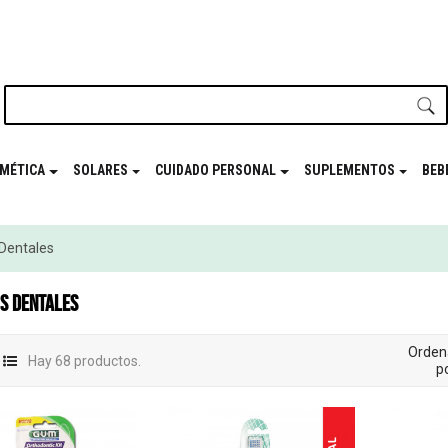
nuestro newsletter y disfrutá de beneficios en el
Mes de t
MÉTICA
SOLARES
CUIDADO PERSONAL
SUPLEMENTOS
BEB
 Dentales
OS DENTALES
Orden
Hay 68 productos.
po