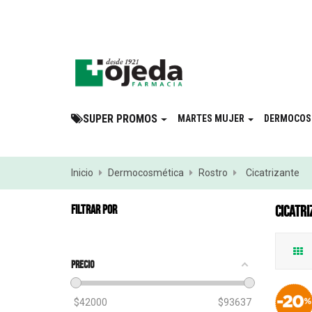
¡Suscribite a 
SUPER PROMOS
MARTES MUJER
DERMOCOS
Inicio
Dermocosmética
Rostro
Cicatrizante
FILTRAR POR
CICATRI
Precio
$
42000
$
93637