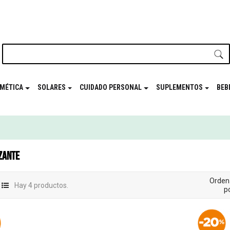
nuestro newsletter y disfrutá de beneficios en el
Mes de t
MÉTICA
SOLARES
CUIDADO PERSONAL
SUPLEMENTOS
BEB
ZANTE
Orden
Hay 4 productos.
po