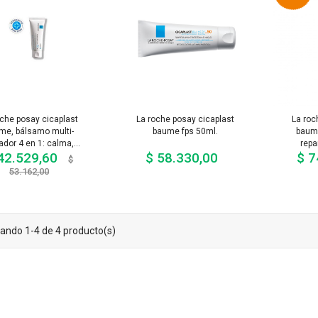
oche posay cicaplast
La roche posay cicaplast
La roc
me, bálsamo multi-
baume fps 50ml.
baume
ador 4 en 1: calma,...
repa
42.529,60
$ 58.330,00
$ 7
Precio
Precio
$
base
Precio
53.162,00
ando 1-4 de 4 producto(s)