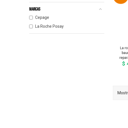
Marcas
Cepage
La Roche Posay
La r
bau
repar
$ 
Mostr