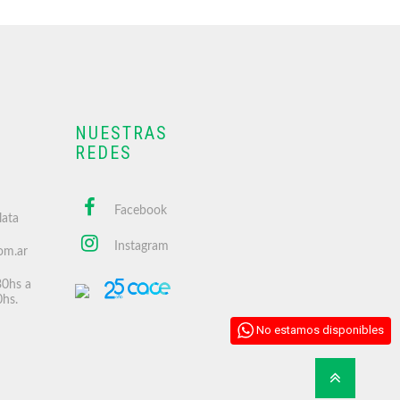
NUESTRAS
REDES
Facebook
lata
Instagram
om.ar
30hs a
0hs.
No estamos disponibles