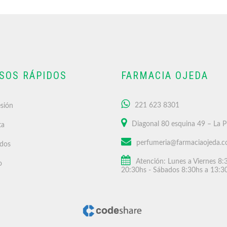
SOS RÁPIDOS
FARMACIA OJEDA
221 623 8301
esión
Diagonal 80 esquina 49 – La P
ta
perfumeria@farmaciaojeda.c
idos
Atención: Lunes a Viernes 8:
o
20:30hs - Sábados 8:30hs a 13:3