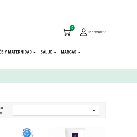
u Cumpleaños
!
0
Ingresar
ÉS Y MATERNIDAD
SALUD
MARCAS
ar

r: