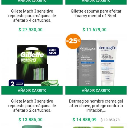
AÑADIR CARRITO
AÑADIR CARRITO
Gillete Mach 3 sensitive
Gillette espuma para afeitar
repuesto para máquina de
foamy mentol x 175ml.
afeitar x 4 cartuchos.
$ 27.930,00
$ 11.679,00
Precio
Precio
AÑADIR CARRITO
AÑADIR CARRITO
Gillete Mach 3 sensitive
Dermaglos hombre crema gel
repuesto para máquina de
after shave, protege contra la
afeitar x 2 cartuchos.
irritación,...
$ 13.885,00
$ 14.888,09
Precio
Precio
Preci
$ 19.850,78
base