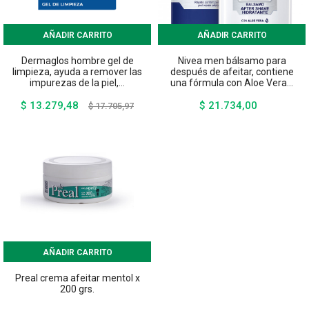
AÑADIR CARRITO
AÑADIR CARRITO
Dermaglos hombre gel de
Nivea men bálsamo para
limpieza, ayuda a remover las
después de afeitar, contiene
impurezas de la piel,...
una fórmula con Aloe Vera...
$ 13.279,48
$ 21.734,00
Precio
Precio
Precio
$ 17.705,97
base
AÑADIR CARRITO
Preal crema afeitar mentol x
200 grs.