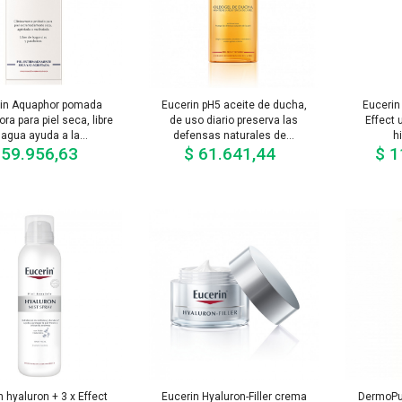
in Aquaphor pomada
Eucerin pH5 aceite de ducha,
Eucerin 
ra para piel seca, libre
de uso diario preserva las
Effect u
 agua ayuda a la...
defensas naturales de...
hi
 59.956,63
$ 61.641,44
$ 1
Precio
Precio
n hyaluron + 3 x Effect
Eucerin Hyaluron-Filler crema
DermoPur