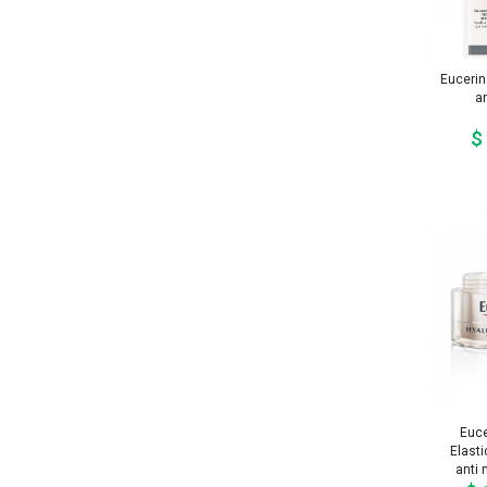
Eucerin
an
$
Euce
Elasti
anti