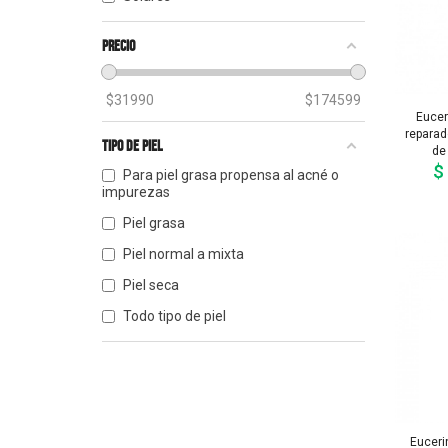
Precio
$
31990
$
174599
Eucer
reparado
Tipo de piel
de
$
Para piel grasa propensa al acné o
impurezas
Piel grasa
Piel normal a mixta
Piel seca
Todo tipo de piel
Euceri