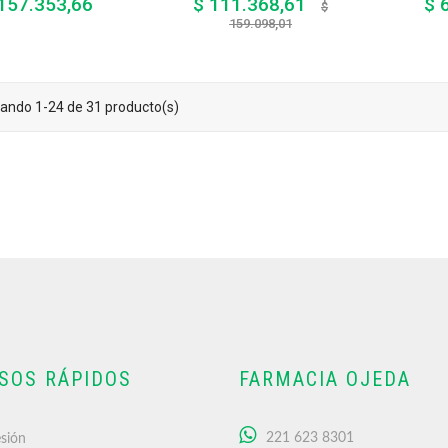
157.353,66
$ 111.368,61
$ 
Precio
Precio
$
base
Precio
159.098,01
ando 1-24 de 31 producto(s)
SOS RÁPIDOS
FARMACIA OJEDA
221 623 8301
esión