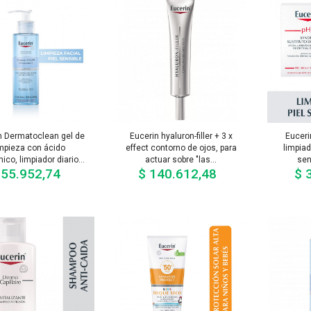
n Dermatoclean gel de
Eucerin hyaluron-filler + 3 x
Euceri
impieza con ácido
effect contorno de ojos, para
limpiad
nico, limpiador diario...
actuar sobre "las...
sen
 55.952,74
$ 140.612,48
$ 
Precio
Precio