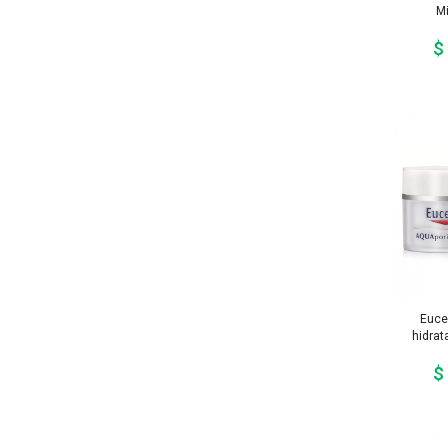
Mi
$
Euce
hidrat
$