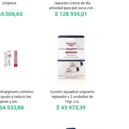
Limpieza
repuesto crema de día
antiedad para piel seca con...
65.006,65
$ 128.935,01
Precio
Precio
anti-pigment contorno
Eucerin aquaphor ungüento
 ayuda a reducir las
reparador x 2 unidades de
ojeras y las...
10gr. c/u.
54.533,88
$ 43.973,39
Precio
Precio