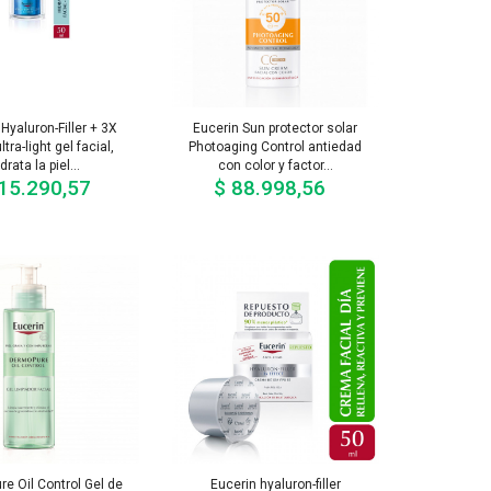
Hyaluron-Filler + 3X
Eucerin Sun protector solar
ltra-light gel facial,
Photoaging Control antiedad
drata la piel...
con color y factor...
15.290,57
$ 88.998,56
Precio
Precio
e Oil Control Gel de
Eucerin hyaluron-filler