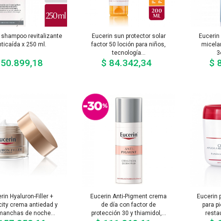
 shampoo revitalizante
Eucerin sun protector solar
Eucerin
ticaída x 250 ml.
factor 50 loción para niños,
micelar
tecnología...
3
 50.899,18
$ 84.342,34
$ 
Precio
Precio
rin Hyaluron-Filler +
Eucerin Anti-Pigment crema
Eucerin 
city crema antiedad y
de día con factor de
para pi
 manchas de noche...
protección 30 y thiamidol,...
resta