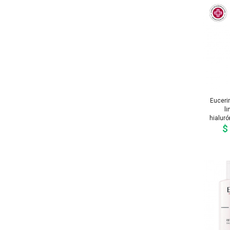
Euceri
l
hialuró
$