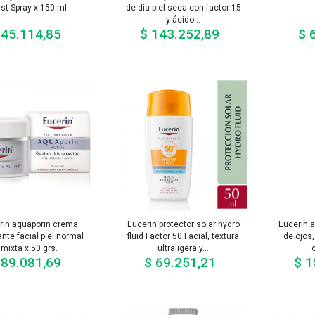
st Spray x 150 ml
de día piel seca con factor 15
y ácido...
 45.114,85
$ 143.252,89
$ 
Precio
Precio
rin aquaporin crema
Eucerin protector solar hydro
Eucerin 
ante facial piel normal
fluid Factor 50 Facial, textura
de ojos,
mixta x 50 grs.
ultraligera y...
 89.081,69
$ 69.251,21
$ 1
Precio
Precio