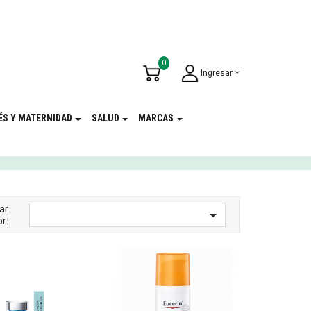
u Cumpleaños
!
0
Ingresar
ÉS Y MATERNIDAD
SALUD
MARCAS
ar

r: