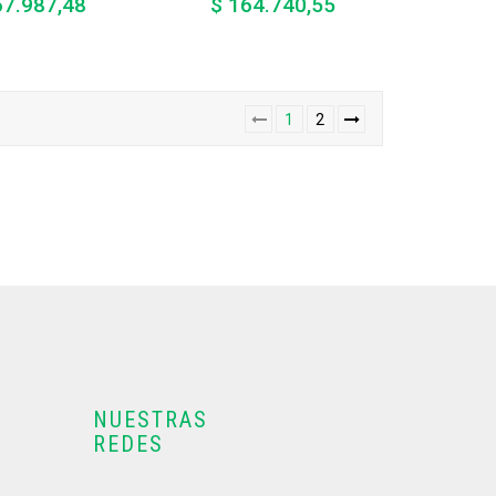
67.987,48
$ 164.740,55
Precio
Precio
1
2
NUESTRAS
REDES