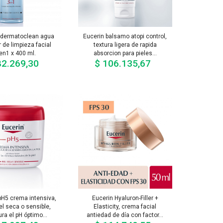
 dermatoclean agua
Eucerin balsamo atopi control,
 de limpieza facial
textura ligera de rapida
en1 x 400 ml.
absorcion para pieles...
82.269,30
$ 106.135,67
Precio
Precio
pH5 crema intensiva,
Eucerin Hyaluron-Filler +
el seca o sensible,
Elasticity, crema facial
ura el pH óptimo...
antiedad de día con factor...