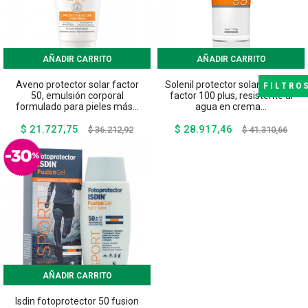
AÑADIR CARRITO
AÑADIR CARRITO
Aveno protector solar factor
Solenil protector solar corporal
FILTRO
50, emulsión corporal
factor 100 plus, resistente al
formulado para pieles más...
agua en crema...
$ 21.727,75
$ 28.917,46
Precio
Precio
Precio
Preci
$ 36.212,92
$ 41.310,66
base
base
AÑADIR CARRITO
Isdin fotoprotector 50 fusion