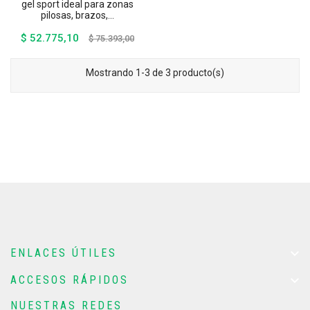
gel sport ideal para zonas
pilosas, brazos,...
$ 52.775,10
Precio
Precio
$ 75.393,00
base
Mostrando 1-3 de 3 producto(s)

ENLACES ÚTILES

ACCESOS RÁPIDOS
NUESTRAS REDES