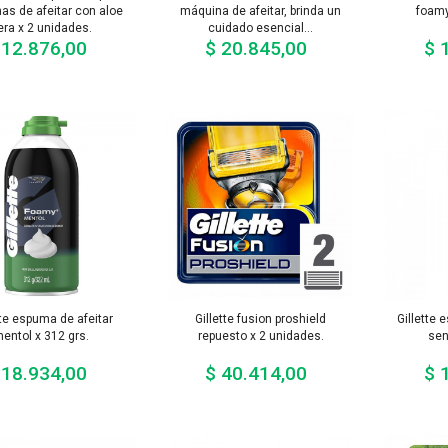
as de afeitar con aloe
máquina de afeitar, brinda un
foamy
era x 2 unidades.
cuidado esencial...
 12.876,00
$ 20.845,00
$ 
Precio
Precio
tte espuma de afeitar
Gillette fusion proshield
Gillette 
entol x 312 grs.
repuesto x 2 unidades.
sen
 18.934,00
$ 40.414,00
$ 
Precio
Precio