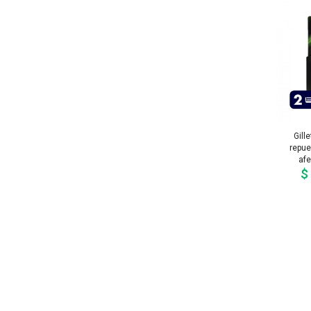
Gill
repue
afe
$