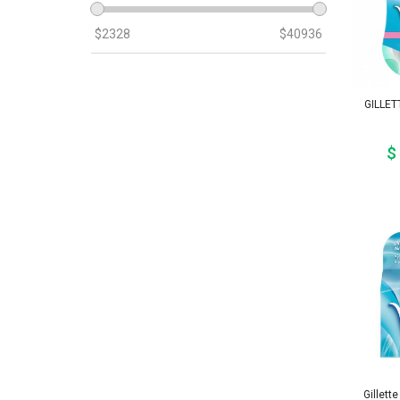
$
2328
$
40936
GILLET
$
Gillett