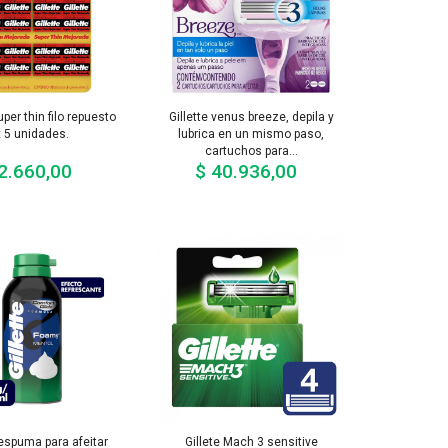
uper thin filo repuesto
Gillette venus breeze, depila y
x 5 unidades.
lubrica en un mismo paso,
cartuchos para...
2.660,00
$ 40.936,00
Precio
Precio
 espuma para afeitar
Gillete Mach 3 sensitive