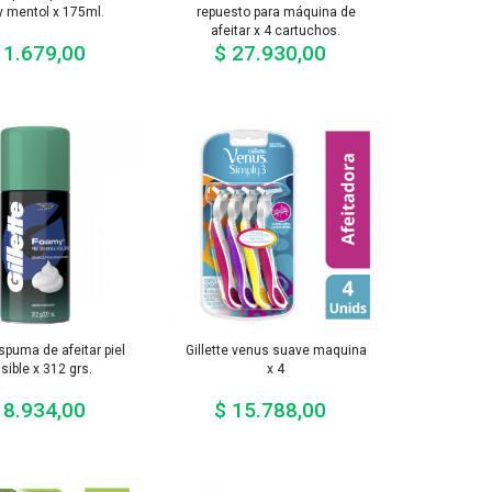
 mentol x 175ml.
repuesto para máquina de
afeitar x 4 cartuchos.
11.679,00
$ 27.930,00
Precio
Precio
espuma de afeitar piel
Gillette venus suave maquina
sible x 312 grs.
x 4
18.934,00
$ 15.788,00
Precio
Precio