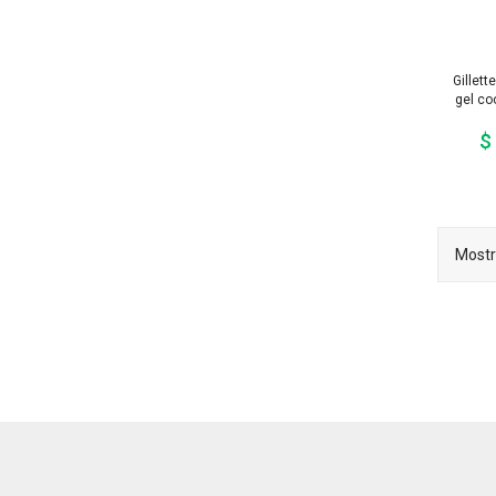
Gillett
gel co
$
Mostr