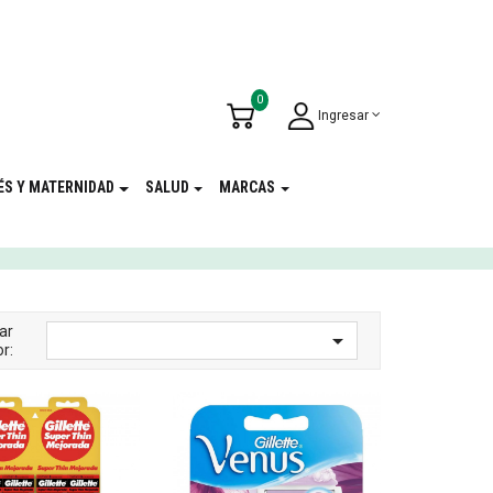
u Cumpleaños
!
0
Ingresar
ÉS Y MATERNIDAD
SALUD
MARCAS
ar

r: