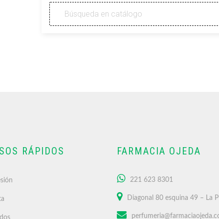
SOS RÁPIDOS
FARMACIA OJEDA
221 623 8301
esión
Diagonal 80 esquina 49 – La P
ta
perfumeria@farmaciaojeda.c
idos