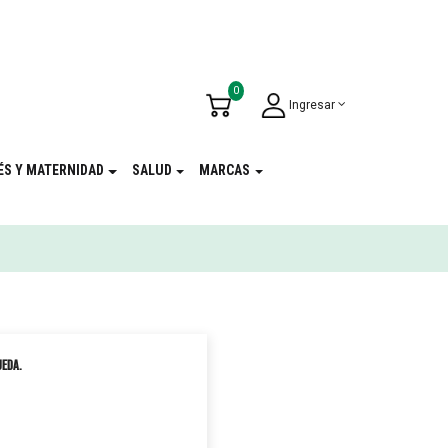
u Cumpleaños
!
0
Ingresar
ÉS Y MATERNIDAD
SALUD
MARCAS
ueda.