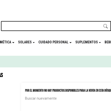
nuestro newsletter y disfrutá de beneficios en el
Mes de t
MÉTICA
SOLARES
CUIDADO PERSONAL
SUPLEMENTOS
BEB
AS
Por el momento no hay productos disponibles para la venta en esta búsq
Buscar nuevamente