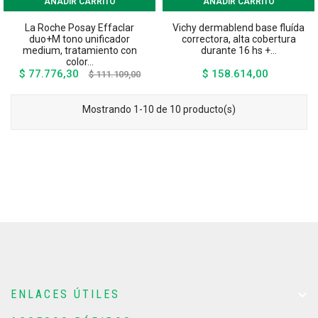
AÑADIR CARRITO
AÑADIR CARRITO
La Roche Posay Effaclar
Vichy dermablend base fluída
duo+M tono unificador
correctora, alta cobertura
medium, tratamiento con
durante 16 hs +...
color...
$ 77.776,30
$ 158.614,00
Precio
Precio
Precio
$ 111.109,00
base
Mostrando 1-10 de 10 producto(s)

ENLACES ÚTILES