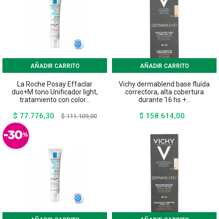
AÑADIR CARRITO
AÑADIR CARRITO
La Roche Posay Effaclar
Vichy dermablend base fluída
duo+M tono Unificador light,
correctora, alta cobertura
tratamiento con color...
durante 16 hs +...
$ 77.776,30
$ 158.614,00
Precio
Precio
Precio
$ 111.109,00
base