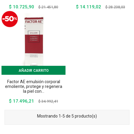
$ 10.725,90
$ 14.119,02
Precio
Precio
Precio
Preci
$ 21.451,80
$ 28.238,03
base
base
AÑADIR CARRITO
Factor AE emulsión corporal
emoliente, protege y regenera
la piel con...
$ 17.496,21
Precio
Precio
$ 34.992,41
base
Mostrando 1-5 de 5 producto(s)