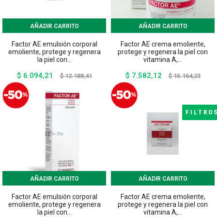
AÑADIR CARRITO
AÑADIR CARRITO
Factor AE emulsión corporal
Factor AE crema emoliente,
emoliente, protege y regenera
protege y regenera la piel con
la piel con...
vitamina A,...
$ 6.094,21
$ 7.582,12
Precio
Precio
Precio
Preci
$ 12.188,41
$ 15.164,23
base
base
FILTRO
AÑADIR CARRITO
AÑADIR CARRITO
Factor AE emulsión corporal
Factor AE crema emoliente,
emoliente, protege y regenera
protege y regenera la piel con
la piel con...
vitamina A,...