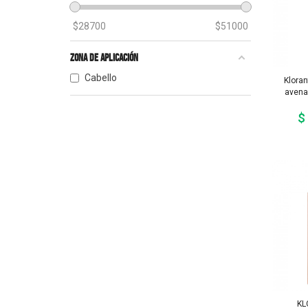
$
28700
$
51000
Zona de aplicación
Cabello
Klora
avena
$
KL