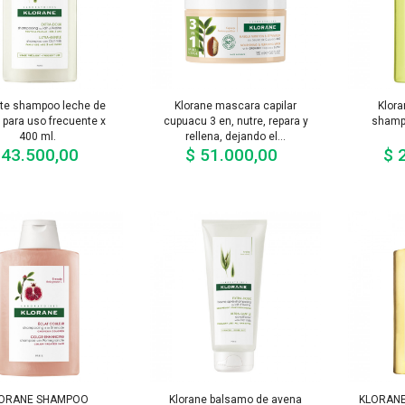
nte shampoo leche de
Klorane mascara capilar
Klora
 para uso frecuente x
cupuacu 3 en, nutre, repara y
shamp
400 ml.
rellena, dejando el...
 43.500,00
$ 51.000,00
$ 
Precio
Precio
ORANE SHAMPOO
Klorane balsamo de avena
KLORANE