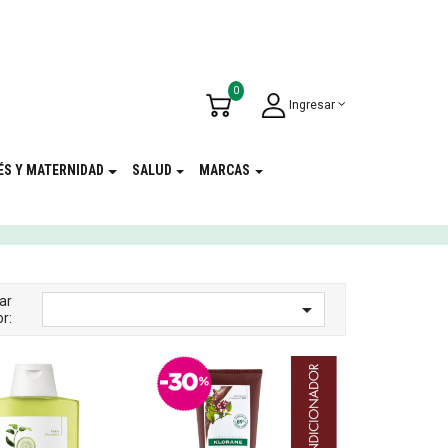
u Cumpleaños
!
0
Ingresar
ÉS Y MATERNIDAD
SALUD
MARCAS
ar

r: