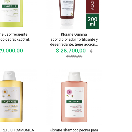
ne uso frecuente
Klorane Quinina
oo cedrat x200ml.
acondicionador, fortificante y
desenredante, tiene acción...
29.000,00
$ 28.700,00
Precio
Precio
$
base
Precio
41.000,00
 REFL SH CAMOMILA
Klorane shampoo peonia para