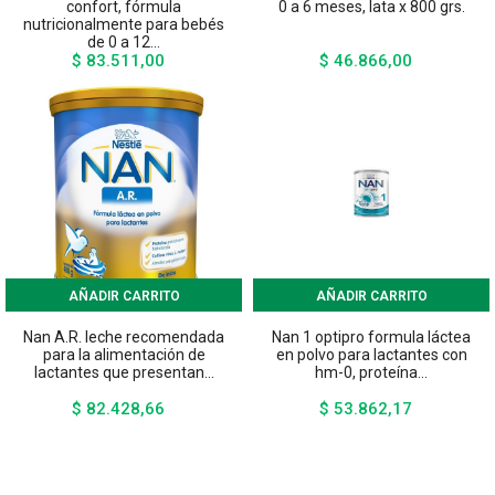
confort, fórmula
0 a 6 meses, lata x 800 grs.
nutricionalmente para bebés
de 0 a 12...
$ 83.511,00
$ 46.866,00
Precio
Precio
AÑADIR CARRITO
AÑADIR CARRITO
Nan A.R. leche recomendada
Nan 1 optipro formula láctea
para la alimentación de
en polvo para lactantes con
lactantes que presentan...
hm-0, proteína...
$ 82.428,66
$ 53.862,17
Precio
Precio