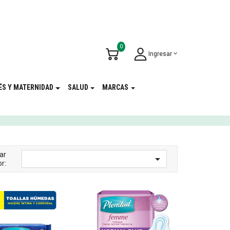
u Cumpleaños
!
0
Ingresar
ÉS Y MATERNIDAD
SALUD
MARCAS
ar

r: