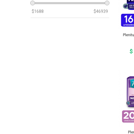
$
1688
$
46939
Plenit
$
Ple