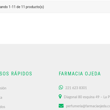
ando 1-11 de 11 producto(s)
SOS RÁPIDOS
FARMACIA OJEDA
221 623 8301
esión
Diagonal 80 esquina 49 – La P
ta
perfumeria@farmaciaojeda.c
idos