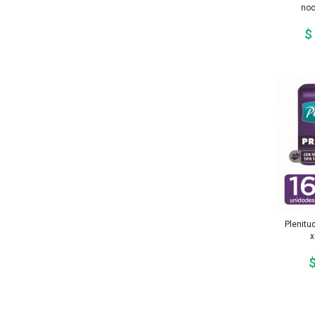
noc
$
Plenitu
x
$