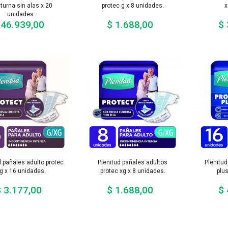
turna sin alas x 20
protec g x 8 unidades.
x
unidades.
 46.939,00
$ 1.688,00
$ 
Precio
Precio
d pañales adulto protec
Plenitud pañales adultos
Plenitud
g x 16 unidades.
protec xg x 8 unidades.
plu
 3.177,00
$ 1.688,00
$ 
Precio
Precio