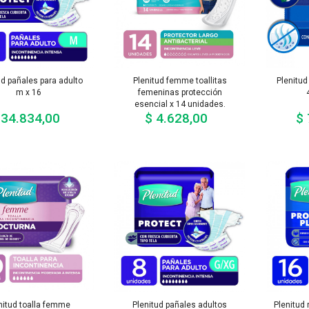
ud pañales para adulto
Plenitud femme toallitas
Plenitud
m x 16
femeninas protección
esencial x 14 unidades.
 34.834,00
$ 4.628,00
$ 
Precio
Precio
nitud toalla femme
Plenitud pañales adultos
Plenitud 