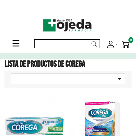
¡Suscribite a nuestro newsletter y disfrutá de beneficios en el
Mes de
tu Cumpleaños
!
Navegación
0
☰
de
palanca
Lista de productos de Corega
