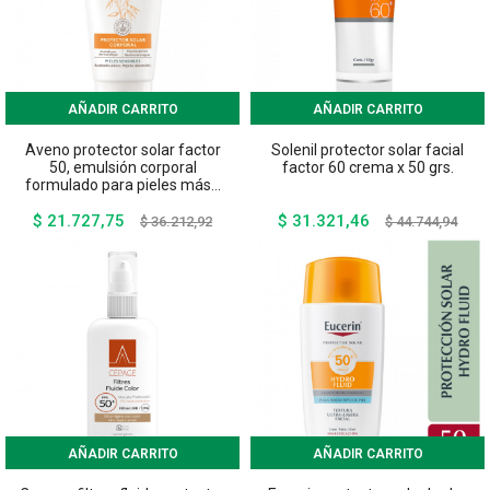
AÑADIR CARRITO
AÑADIR CARRITO
Aveno protector solar factor
Solenil protector solar facial
50, emulsión corporal
factor 60 crema x 50 grs.
formulado para pieles más...
$ 21.727,75
$ 31.321,46
Precio
Precio
Precio
Preci
$ 36.212,92
$ 44.744,94
base
base
AÑADIR CARRITO
AÑADIR CARRITO