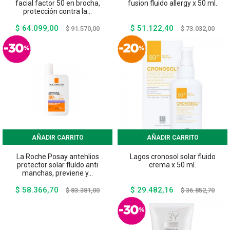
facial factor 50 en brocha,
fusion fluido allergy x 50 ml.
protección contra la...
$ 64.099,00
$ 51.122,40
Precio
Precio
Precio
Preci
$ 91.570,00
$ 73.032,00
base
base
AÑADIR CARRITO
AÑADIR CARRITO
La Roche Posay antehlios
Lagos cronosol solar fluido
protector solar fluído anti
crema x 50 ml.
manchas, previene y...
$ 58.366,70
$ 29.482,16
Precio
Precio
Precio
Preci
$ 83.381,00
$ 36.852,70
base
base