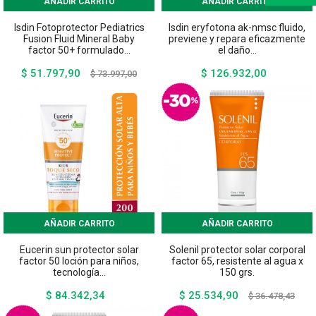
AÑADIR CARRITO
AÑADIR CARRITO
Isdin Fotoprotector Pediatrics
Isdin eryfotona ak-nmsc fluido,
Fusion Fluid Mineral Baby
previene y repara eficazmente
factor 50+ formulado...
el daño...
$ 51.797,90
$ 126.932,00
Precio
Precio
Precio
$ 73.997,00
base
AÑADIR CARRITO
AÑADIR CARRITO
Eucerin sun protector solar
Solenil protector solar corporal
factor 50 loción para niños,
factor 65, resistente al agua x
tecnología...
150 grs.
$ 84.342,34
$ 25.534,90
Precio
Precio
Preci
$ 36.478,43
base