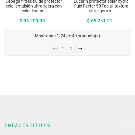
Cepage filtres fluide protector
Eucerin protector solar hydro
sola, emulsión ultra ligera con
fluid Factor 50 Facial, textura
color factor...
ultraligera y...
$ 36.200,00
$ 69.251,21
Precio
Precio
Mostrando 1-24 de 40 producto(s)
1
2

ENLACES ÚTILES