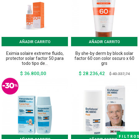
AÑADIR CARRITO
AÑADIR CARRITO
Eximia solaire extreme fluido,
By she-by derm by block solar
protector solar factor 50 para
factor 60 con color oscuro x 60
todo tipo de...
grs
$ 36.800,00
$ 28.236,42
Precio
Precio
Preci
$ 40.337,74
base
FILTRO