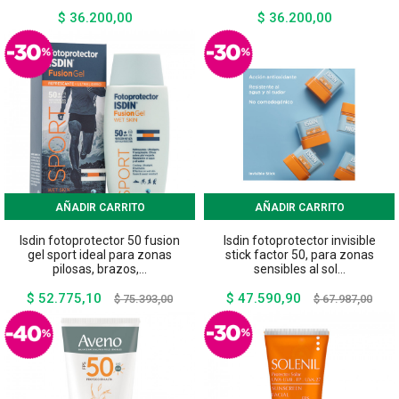
$ 36.200,00
$ 36.200,00
Precio
Precio
AÑADIR CARRITO
AÑADIR CARRITO
Isdin fotoprotector 50 fusion
Isdin fotoprotector invisible
gel sport ideal para zonas
stick factor 50, para zonas
pilosas, brazos,...
sensibles al sol...
$ 52.775,10
$ 47.590,90
Precio
Precio
Precio
Preci
$ 75.393,00
$ 67.987,00
base
base