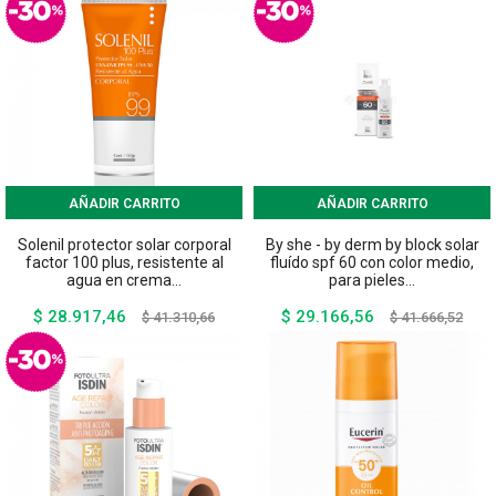
AÑADIR CARRITO
AÑADIR CARRITO
Solenil protector solar corporal
By she - by derm by block solar
factor 100 plus, resistente al
fluído spf 60 con color medio,
agua en crema...
para pieles...
$ 28.917,46
$ 29.166,56
Precio
Precio
Precio
Preci
$ 41.310,66
$ 41.666,52
base
base