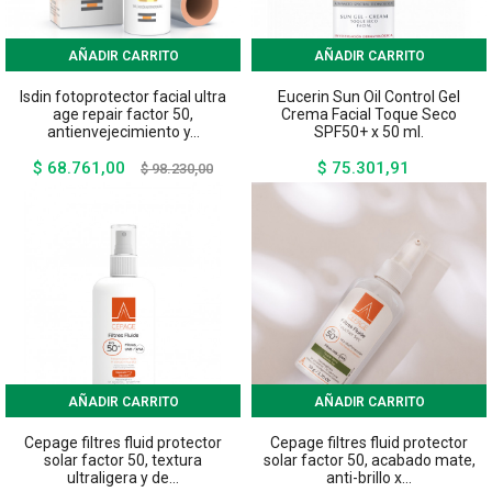
AÑADIR CARRITO
AÑADIR CARRITO
Isdin fotoprotector facial ultra
Eucerin Sun Oil Control Gel
age repair factor 50,
Crema Facial Toque Seco
antienvejecimiento y...
SPF50+ x 50 ml.
$ 68.761,00
$ 75.301,91
Precio
Precio
Precio
$ 98.230,00
base
AÑADIR CARRITO
AÑADIR CARRITO
Cepage filtres fluid protector
Cepage filtres fluid protector
solar factor 50, textura
solar factor 50, acabado mate,
ultraligera y de...
anti-brillo x...