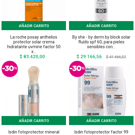
AÑADIR CARRITO
AÑADIR CARRITO
La roche posay anthelios
By she - by derm by block solar
protector solar crema
fluído spf 60, para pieles
hidratante uvmine factor 50
sensibles con...
x...
$ 83.420,00
$ 29.166,56
Precio
Precio
Preci
$ 41.666,52
base
AÑADIR CARRITO
AÑADIR CARRITO
Isdin fotoprotector mineral
Isdin fotoprotector factor 99