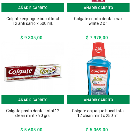
AÑADIR CARRITO
AÑADIR CARRITO
Colgate enjuague bucal total
Colgate cepillo dental max
12 anti sarro x 500 ml.
white 2 x 1
$ 9.335,00
$ 7.978,00
Precio
Precio
AÑADIR CARRITO
AÑADIR CARRITO
Colgate pasta dental total 12
Colgate enjuague bucal total
clean mint x 90 grs.
12 clean mint x 250 ml.
$ 5.605,00
$ 5.069,00
Precio
Precio