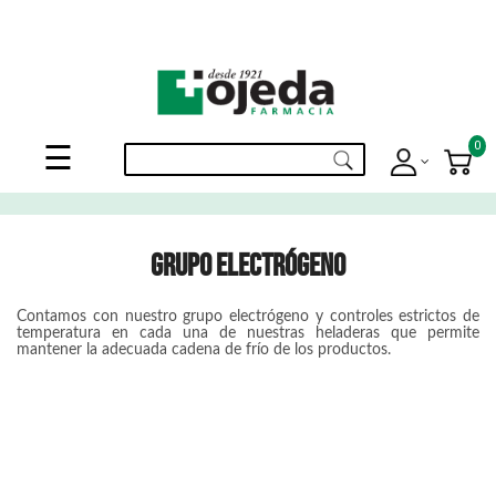
¡Suscribite a nuestro newsletter y disfrutá de beneficios en el
Mes de
tu Cumpleaños
!
Navegación
0
☰
de
palanca
GRUPO ELECTRÓGENO
Contamos con nuestro grupo electrógeno y controles estrictos de
temperatura en cada una de nuestras heladeras que permite
mantener la adecuada cadena de frío de los productos.