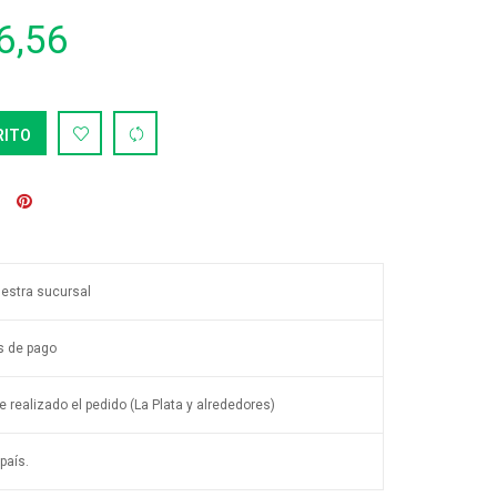
6,56
RITO
uestra sucursal
s de pago
 realizado el pedido (La Plata y alrededores)
país.