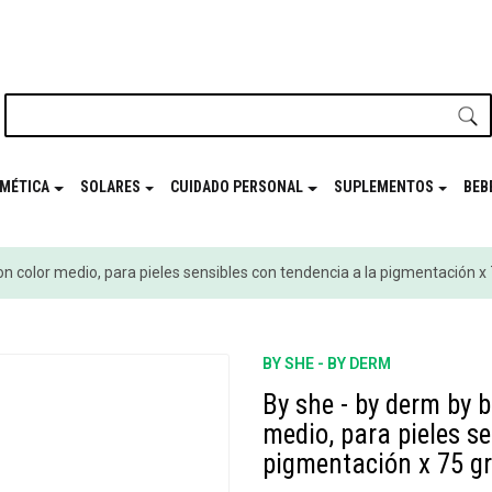
nuestro newsletter y disfrutá de beneficios en el
Mes de t
MÉTICA
SOLARES
CUIDADO PERSONAL
SUPLEMENTOS
BEB
con color medio, para pieles sensibles con tendencia a la pigmentación x 
BY SHE - BY DERM
By she - by derm by b
medio, para pieles s
pigmentación x 75 gr