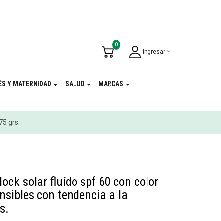
u Cumpleaños
!
0
Ingresar
ÉS Y MATERNIDAD
SALUD
MARCAS
75 grs.
lock solar fluído spf 60 con color
ensibles con tendencia a la
s.