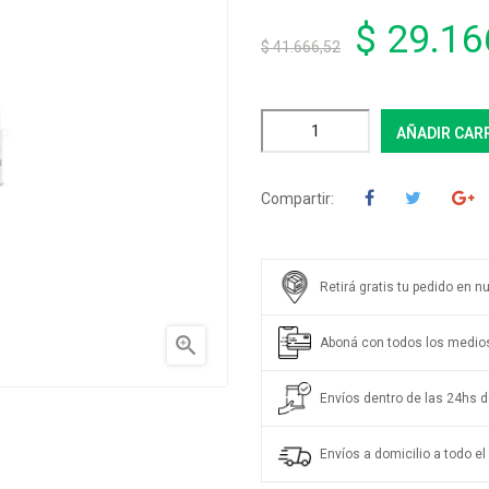
$ 29.16
$ 41.666,52
AÑADIR CAR
Compartir:
Retirá gratis tu pedido en n

Aboná con todos los medio
Envíos dentro de las 24hs de
Envíos a domicilio a todo el 