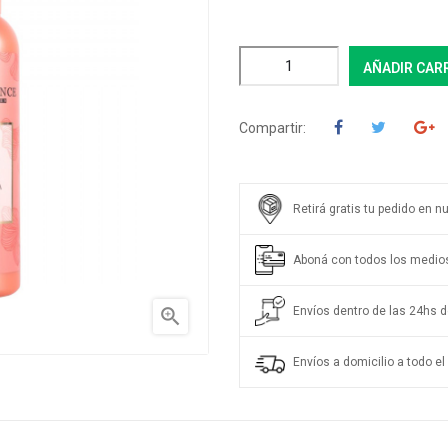
AÑADIR CAR
Compartir:
Retirá gratis tu pedido en n
Aboná con todos los medio
Envíos dentro de las 24hs de

Envíos a domicilio a todo el 