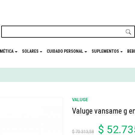
nuestro newsletter y disfrutá de beneficios en el
Mes de t
MÉTICA
SOLARES
CUIDADO PERSONAL
SUPLEMENTOS
BEB
VALUGE
Valuge vansame g em
$ 52.73
$ 70.313,58