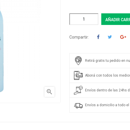
AÑADIR CAR
Compartir:
Retirá gratis tu pedido en n
Aboná con todos los medio
Envíos dentro de las 24hs de

Envíos a domicilio a todo el 