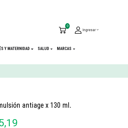
u Cumpleaños
!
0
Ingresar
ÉS Y MATERNIDAD
SALUD
MARCAS
ulsión antiage x 130 ml.
5,19