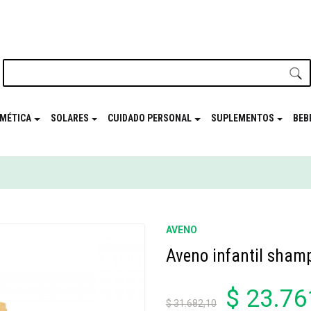
nuestro newsletter y disfrutá de beneficios en el
Mes de t
MÉTICA
SOLARES
CUIDADO PERSONAL
SUPLEMENTOS
BEB
AVENO
Aveno infantil sham
$ 23.76
$ 31.682,10