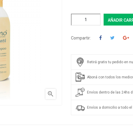
AÑADIR CAR
Compartir:
Retirá gratis tu pedido en n
Aboná con todos los medio
Envíos dentro de las 24hs de

Envíos a domicilio a todo el 