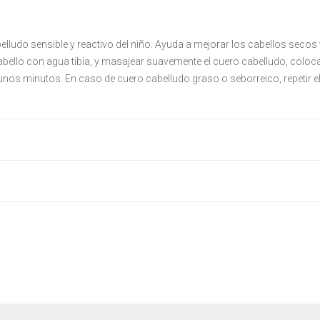
ludo sensible y reactivo del niño. Ayuda a mejorar los cabellos secos y
 cabello con agua tibia, y masajear suavemente el cuero cabelludo, c
ar unos minutos. En caso de cuero cabelludo graso o seborreico, repetir e