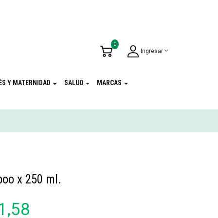
u Cumpleaños
!
0
Ingresar
ÉS Y MATERNIDAD
SALUD
MARCAS
poo x 250 ml.
1,58