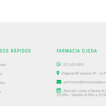
SOS RÁPIDOS
FARMACIA OJEDA
221 623 8301
esión
Diagonal 80 esquina 49 – La P
ta
perfumeria@farmaciaojeda.c
idos
Atención: Lunes a Viernes 8:
o
20:30hs - Sábados 8:30hs a 13:3