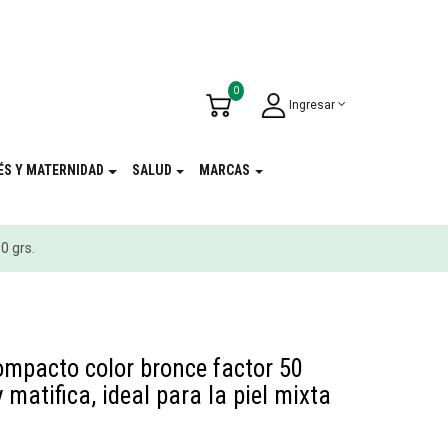
u Cumpleaños
!
0
Ingresar
ÉS Y MATERNIDAD
SALUD
MARCAS
0 grs.
compacto color bronce factor 50
 matifica, ideal para la piel mixta