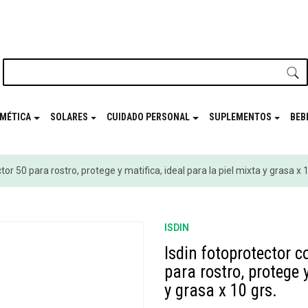
nuestro newsletter y disfrutá de beneficios en el
Mes de t
MÉTICA
SOLARES
CUIDADO PERSONAL
SUPLEMENTOS
BEB
r 50 para rostro, protege y matifica, ideal para la piel mixta y grasa x 1
ISDIN
Isdin fotoprotector 
para rostro, protege y
y grasa x 10 grs.