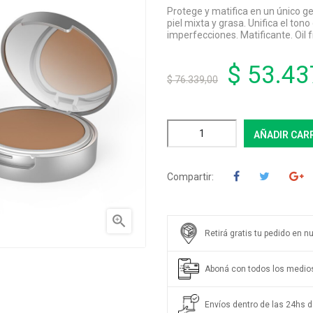
Protege y matifica en un único ge
piel mixta y grasa. Unifica el ton
imperfecciones. Matificante. Oil
$ 53.43
$ 76.339,00
AÑADIR CAR
Compartir:

Retirá gratis tu pedido en n
Aboná con todos los medio
Envíos dentro de las 24hs de