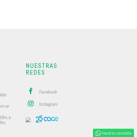
NUESTRAS
REDES
Facebook
lata
Instagram
om.ar
30hs a
0hs.
Hacé tu consulta