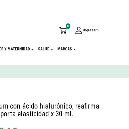
u Cumpleaños
!
0
Ingresar
ÉS Y MATERNIDAD
SALUD
MARCAS
um con ácido hialurónico, reafirma
aporta elasticidad x 30 ml.