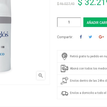
$ 32.21
$ 46.027,40
AÑADIR CAR
Compartir:
Retirá gratis tu pedido en n
Aboná con todos los medio

Envíos dentro de las 24hs de
Envíos a domicilio a todo el 