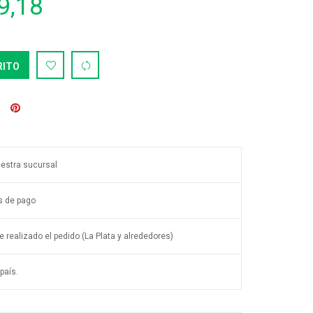
9,18
RITO
uestra sucursal
s de pago
 realizado el pedido (La Plata y alrededores)
país.