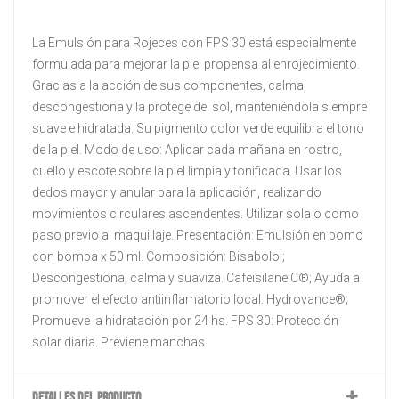
La Emulsión para Rojeces con FPS 30 está especialmente
formulada para mejorar la piel propensa al enrojecimiento.
Gracias a la acción de sus componentes, calma,
descongestiona y la protege del sol, manteniéndola siempre
suave e hidratada. Su pigmento color verde equilibra el tono
de la piel. Modo de uso: Aplicar cada mañana en rostro,
cuello y escote sobre la piel limpia y tonificada. Usar los
dedos mayor y anular para la aplicación, realizando
movimientos circulares ascendentes. Utilizar sola o como
paso previo al maquillaje. Presentación: Emulsión en pomo
con bomba x 50 ml. Composición: Bisabolol;
Descongestiona, calma y suaviza. Cafeisilane C®; Ayuda a
promover el efecto antiinflamatorio local. Hydrovance®;
Promueve la hidratación por 24 hs. FPS 30: Protección
solar diaria. Previene manchas.
DETALLES DEL PRODUCTO