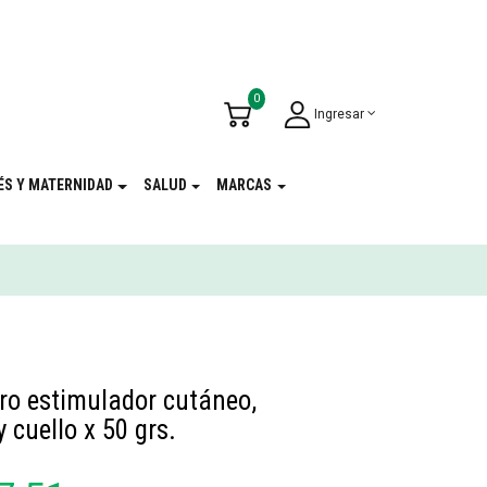
u Cumpleaños
!
0
Ingresar
ÉS Y MATERNIDAD
SALUD
MARCAS
ro estimulador cutáneo,
y cuello x 50 grs.