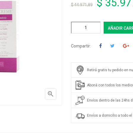
$ 35.97
$ 44.971,89
AÑADIR CAR
Compartir:
Retirá gratis tu pedido en n
Aboná con todos los medio

Envíos dentro de las 24hs de
Envíos a domicilio a todo el 