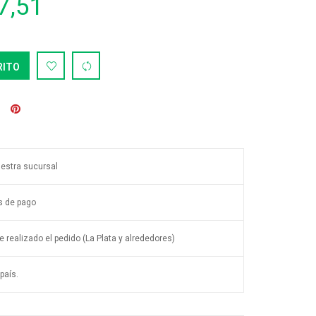
7,51
RITO
uestra sucursal
s de pago
 realizado el pedido (La Plata y alrededores)
país.