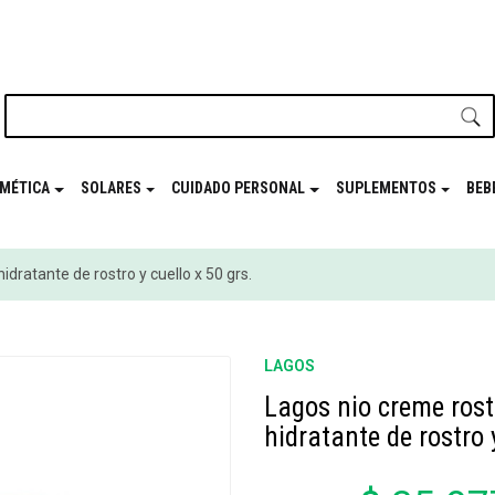
nuestro newsletter y disfrutá de beneficios en el
Mes de t
MÉTICA
SOLARES
CUIDADO PERSONAL
SUPLEMENTOS
BEB
dratante de rostro y cuello x 50 grs.
LAGOS
Lagos nio creme rost
hidratante de rostro 