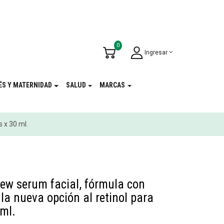
u Cumpleaños
!
0
Ingresar
ÉS Y MATERNIDAD
SALUD
MARCAS
s x 30 ml.
ew serum facial, fórmula con
 la nueva opción al retinol para
 ml.