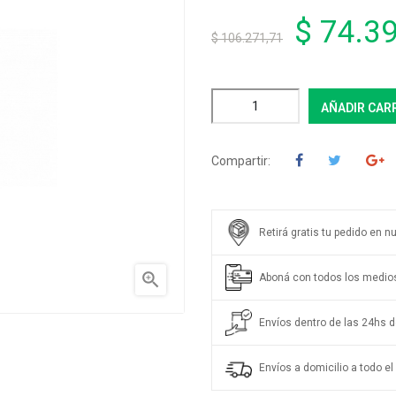
$ 74.3
$ 106.271,71
AÑADIR CAR
Compartir:
Retirá gratis tu pedido en n

Aboná con todos los medio
Envíos dentro de las 24hs de
Envíos a domicilio a todo el 