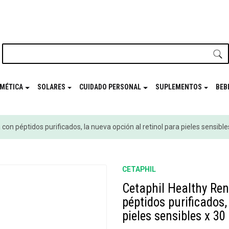
nuestro newsletter y disfrutá de beneficios en el
Mes de t
MÉTICA
SOLARES
CUIDADO PERSONAL
SUPLEMENTOS
BEB
on péptidos purificados, la nueva opción al retinol para pieles sensible
CETAPHIL
Cetaphil Healthy Ren
péptidos purificados,
pieles sensibles x 30