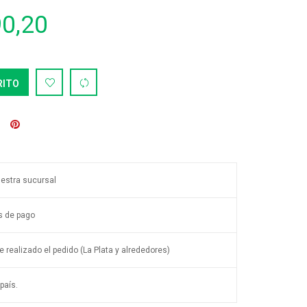
90,20
RITO
uestra sucursal
s de pago
 realizado el pedido (La Plata y alrededores)
país.