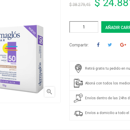
$ 24.88
$ 38.279,45
AÑADIR CAR
Compartir:
Retirá gratis tu pedido en n
Aboná con todos los medio

Envíos dentro de las 24hs de
Envíos a domicilio a todo el 