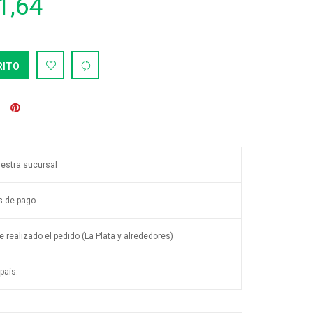
1,64
RITO
uestra sucursal
s de pago
 realizado el pedido (La Plata y alrededores)
país.