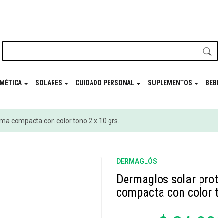
nuestro newsletter y disfrutá de beneficios en el
Mes de t
MÉTICA
SOLARES
CUIDADO PERSONAL
SUPLEMENTOS
BEB
ema compacta con color tono 2 x 10 grs.
DERMAGLÓS
Dermaglos solar prot
compacta con color t