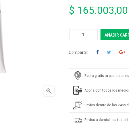
$ 165.003,00
AÑADIR CAR
Compartir:
Retirá gratis tu pedido en n

Aboná con todos los medio
Envíos dentro de las 24hs de
Envíos a domicilio a todo el 