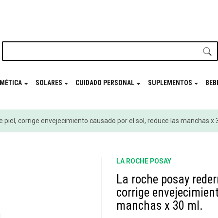
nuestro newsletter y disfrutá de beneficios en el
Mes de t
MÉTICA
SOLARES
CUIDADO PERSONAL
SUPLEMENTOS
BEB
e piel, corrige envejecimiento causado por el sol, reduce las manchas x 
LA ROCHE POSAY
La roche posay rederm
corrige envejecimient
manchas x 30 ml.