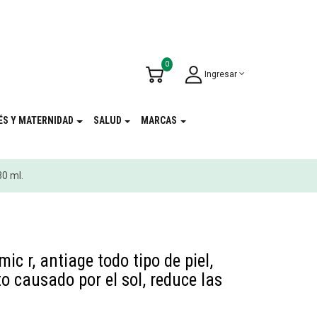
u Cumpleaños
!
0
Ingresar
ÉS Y MATERNIDAD
SALUD
MARCAS
30 ml.
ic r, antiage todo tipo de piel,
o causado por el sol, reduce las