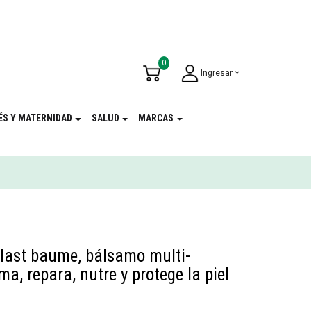
u Cumpleaños
!
0
Ingresar
ÉS Y MATERNIDAD
SALUD
MARCAS
plast baume, bálsamo multi-
ma, repara, nutre y protege la piel