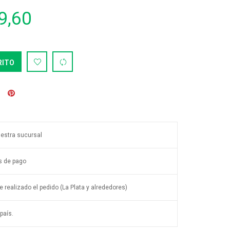
9,60
RITO
uestra sucursal
s de pago
 realizado el pedido (La Plata y alrededores)
país.