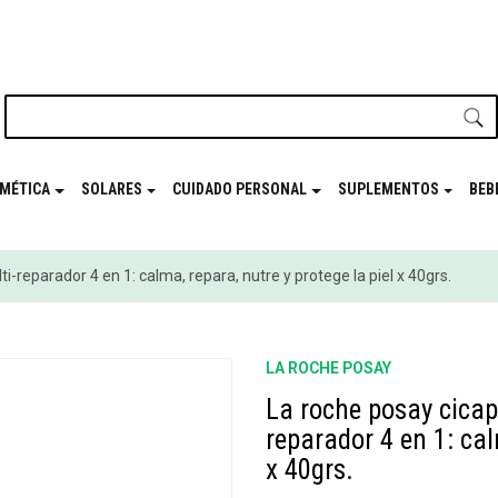
nuestro newsletter y disfrutá de beneficios en el
Mes de t
MÉTICA
SOLARES
CUIDADO PERSONAL
SUPLEMENTOS
BEB
reparador 4 en 1: calma, repara, nutre y protege la piel x 40grs.
LA ROCHE POSAY
La roche posay cica
reparador 4 en 1: cal
x 40grs.