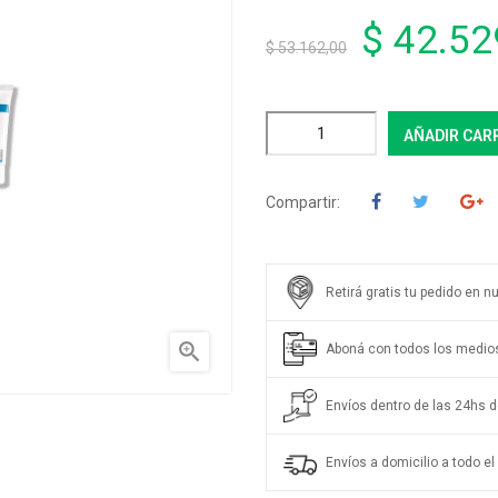
$ 42.52
$ 53.162,00
AÑADIR CAR
Compartir:
Retirá gratis tu pedido en n

Aboná con todos los medio
Envíos dentro de las 24hs de
Envíos a domicilio a todo el 