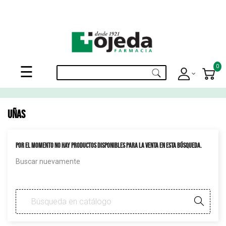
¡Suscribite a nuestro newsletter y disfrutá de beneficios en el
Mes de
tu Cumpleaños
!
Navegación
0
☰
de
palanca
UÑAS
Por el momento no hay productos disponibles para la venta en esta búsqueda.
Buscar nuevamente